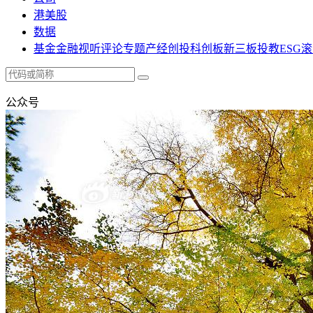
港美股
数据
基金
金融
视听
评论
专题
产经
创投
科创板
新三板
投教
ESG
滚
公众号