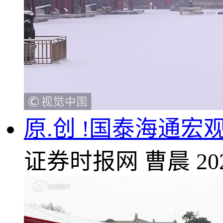
原.创 !国泰海通
证券时报网
曹晨
20