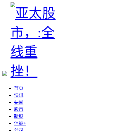
首页
快讯
要闻
股市
新股
信披+
公司