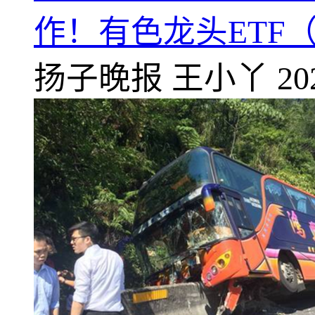
作！有色龙头ETF（1
扬子晚报
王小丫
20