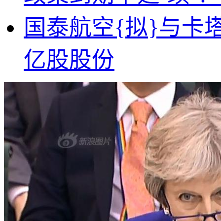
国泰航空{拟}与卡塔
亿股股份