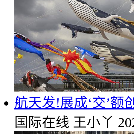
航天发!展成‘交’额
国际在线
王小丫
20