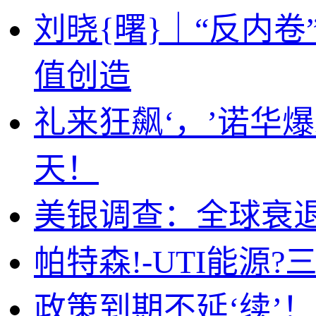
刘晓{曙}｜“反内
值创造
礼来狂飙‘，’诺华爆
天！
美银调查：全球衰退
帕特森!-UTI能源
政策到期不延‘续’